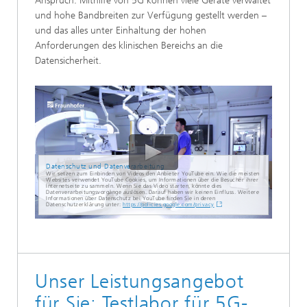
Anspruch: Mithilfe von 5G können viele Geräte verwaltet
und hohe Bandbreiten zur Verfügung gestellt werden –
und das alles unter Einhaltung der hohen
Anforderungen des klinischen Bereichs an die
Datensicherheit.
Datenschutz und Datenverarbeitung
Wir setzen zum Einbinden von Videos den Anbieter YouTube ein. Wie die meisten
Websites verwendet YouTube Cookies, um Informationen über die Besucher ihrer
Internetseite zu sammeln. Wenn Sie das Video starten, könnte dies
Datenverarbeitungsvorgänge auslösen. Darauf haben wir keinen Einfluss. Weitere
Informationen über Datenschutz bei YouTube finden Sie in deren
Datenschutzerklärung unter:
https://policies.google.com/privacy
Unser Leistungsangebot
für Sie: Testlabor für 5G-