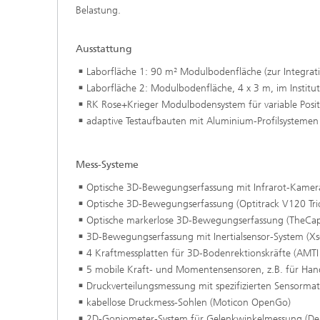
Belastung.
Ausstattung
Laborfläche 1: 90 m² Modulbodenfläche (zur Integra
Laborfläche 2: Modulbodenfläche, 4 x 3 m, im Institut 
RK Rose+Krieger Modulbodensystem für variable Posit
adaptive Testaufbauten mit Aluminium-Profilsystemen
Mess-Systeme
Optische 3D-Bewegungserfassung mit Infrarot-Kamer
Optische 3D-Bewegungserfassung (Optitrack V120 Tri
Optische markerlose 3D-Bewegungserfassung (TheCapt
3D-Bewegungserfassung mit Inertialsensor-System (X
4 Kraftmessplatten für 3D-Bodenrektionskräfte (AMTI
5 mobile Kraft- und Momentensensoren, z.B. für Handk
Druckverteilungsmessung mit spezifizierten Sensorma
kabellose Druckmess-Sohlen (Moticon OpenGo)
2D-Goniometer-System für Gelenkwinkelmessung (Dels