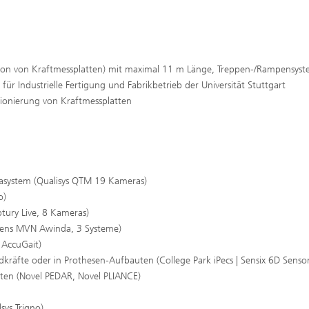
tion von Kraftmessplatten) mit maximal 11 m Länge, Treppen-/Rampensys
für Industrielle Fertigung und Fabrikbetrieb der Universität Stuttgart
ionierung von Kraftmessplatten
asystem (Qualisys QTM 19 Kameras)
o)
ury Live, 8 Kameras)
sens MVN Awinda, 3 Systeme)
 AccuGait)
räfte oder in Prothesen-Aufbauten (College Park iPecs | Sensix 6D Sensor
tten (Novel PEDAR, Novel PLIANCE)
ys Trigno)