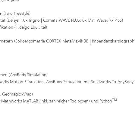
 (Faro Freestyle)
tät (Delsys: 16x Trigno | Cometa WAVE PLUS: 6x Mini Wave, 7x Pico)
ikation (Hidalgo Equivital)
arametern (Spiroergometrie CORTEX MetaMax® 3B | Impendanzkardiograph
chen (AnyBody Simulation)
Works Motion Simulation, AnyBody Simulation mit Solidworks-To-AnyBody 
s, Geomagic Wrap)
TM
Mathworks MATLAB (inkl. zahlreicher Toolboxen) und Python