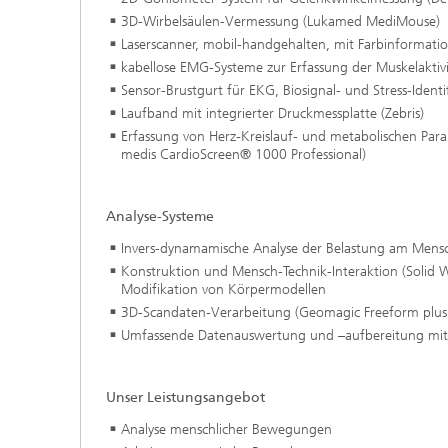
3D-Wirbelsäulen-Vermessung (Lukamed MediMouse)
Laserscanner, mobil-handgehalten, mit Farbinformation
kabellose EMG-Systeme zur Erfassung der Muskelaktivi
Sensor-Brustgurt für EKG, Biosignal- und Stress-Identif
Laufband mit integrierter Druckmessplatte (Zebris)
Erfassung von Herz-Kreislauf- und metabolischen P
medis CardioScreen® 1000 Professional)
Analyse-Systeme
Invers-dynamamische Analyse der Belastung am Mens
Konstruktion und Mensch-Technik-Interaktion (Solid 
Modifikation von Körpermodellen
3D-Scandaten-Verarbeitung (Geomagic Freeform plu
Umfassende Datenauswertung und –aufbereitung mit 
Unser Leistungsangebot
Analyse menschlicher Bewegungen